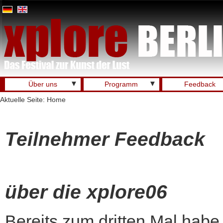
▼
▼
Über uns
Programm
Feedback
Aktuelle Seite:
Home
Teilnehmer Feedback
über die xplore06
Bereits zum dritten Mal habe